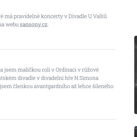
ré má pravidelné koncerty v Divadle U Valšů
 na webu
sansony.cz
.
a jsem maličkou roli v Ordinaci v růžové
dentském divadle v divadelní hře N.Simona
 jsem členkou avantgardního až lehce šíleného