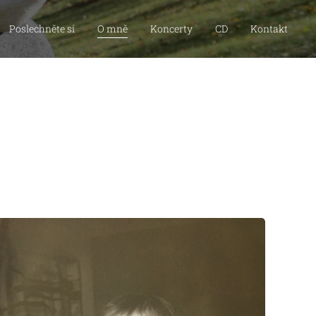
Poslechněte si
O mně
Koncerty
CD
Kontakt