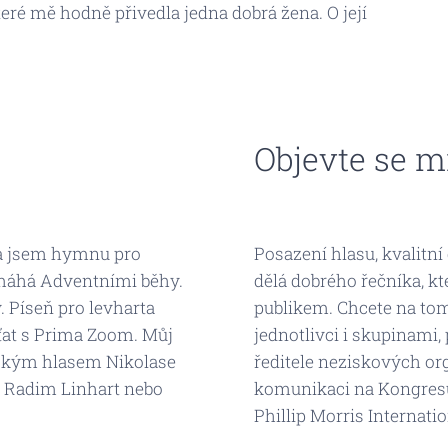
teré mě hodně přivedla jedna dobrá žena. O její
Objevte se m
ila jsem hymnu pro
Posazení hlasu, kvalitní
omáhá Adventními běhy.
dělá dobrého řečníka, kt
. Píseň pro levharta
publikem. Chcete na to
rťat s Prima Zoom. Můj
jednotlivci i skupinami, 
žským hlasem Nikolase
ředitele neziskových or
e Radim Linhart nebo
komunikaci na Kongresu
Phillip Morris Internatio