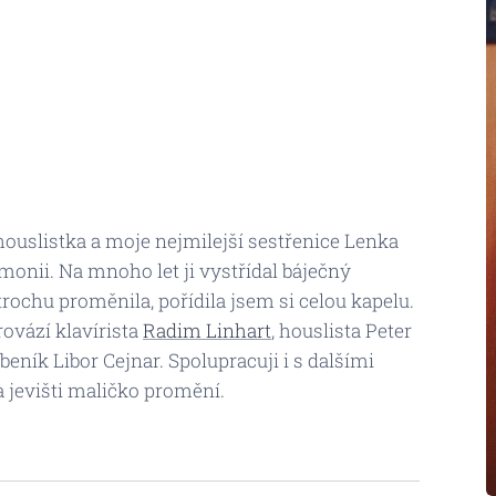
ouslistka a moje nejmilejší sestřenice Lenka
monii. Na mnoho let ji vystřídal báječný
rochu proměnila, pořídila jsem si celou kapelu.
ovází klavírista
Radim Linhart
, houslista Peter
eník Libor Cejnar. Spolupracuji i s dalšími
 jevišti maličko promění.