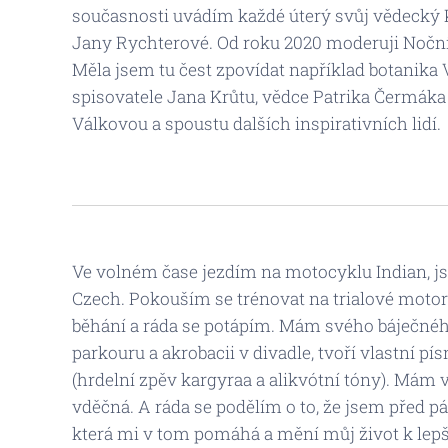
současnosti uvádím každé úterý svůj vědecký 
Jany Rychterové. Od roku 2020 moderuji Nočn
Měla jsem tu čest zpovídat například botanika 
spisovatele Jana Krůtu, vědce Patrika Čermáka
Válkovou a spoustu dalších inspirativních lidí.
Ve volném čase jezdím na motocyklu Indian, j
Czech. Pokouším se trénovat na trialové motorc
běhání a ráda se potápím. Mám svého báječnéh
parkouru a akrobacii v divadle, tvoří vlastní p
(hrdelní zpěv kargyraa a alikvótní tóny). Mám 
vděčná. A ráda se podělím o to, že jsem před 
která mi v tom pomáhá a mění můj život k lepš