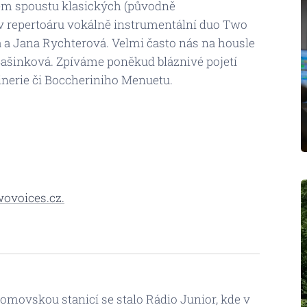
sem spoustu klasických (původně
 v repertoáru vokálně instrumentální duo Two
á a Jana Rychterová. Velmi často nás na housle
Šašinková. Zpíváme poněkud bláznivé pojetí
nerie či Boccheriniho Menuetu.
wovoices.cz.
omovskou stanicí se stalo Rádio Junior, kde v