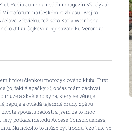
Klub Rádia Junior a nedělní magazín Všudykuk
í Mikrofórum na Českém rozhlasu Dvojka.
Václava Větvičku, režiséra Karla Weinlicha,
 nebo Jitku Čejkovou, spisovatelku Veroniku
sem hrdou členkou motocyklového klubu First
e (jo, fakt šlapačky :-), občas mám záchvat
o muže a skvělého syna, který se věnuje
ísně, rapuje a ovládá tajemné druhy zpěvu
v životě spoustu radosti a jsem za to moc
pár lety potkala metodu Access Consciousness,
ímu. Na někoho to může být trochu “ezo”, ale ve