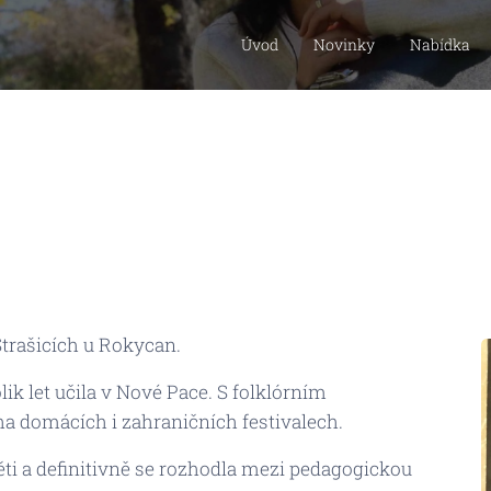
Úvod
Novinky
Nabídka
 Strašicích u Rokycan.
k let učila v Nové Pace. S folklórním
domácích i zahraničních festivalech.
děti a definitivně se rozhodla mezi pedagogickou