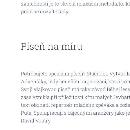
skutečnosti je to skvělá relaxační metoda, ke k
práci se dozvíte
tady
.
Píseň na míru
Potřebujete speciální píseň? Stačí říct. Vytvoř
Advenťáky, tedy benefiční organizaci, která p
Svoji vlajkovou píseň má taky závod Běhej lesy
zase vznikla při příležitosti křtu malých levha
text obohatil repertoár mladého zpěváka s bo
Puta. Spolupracuji s báječnými aranžéry jako j
David Vostry.