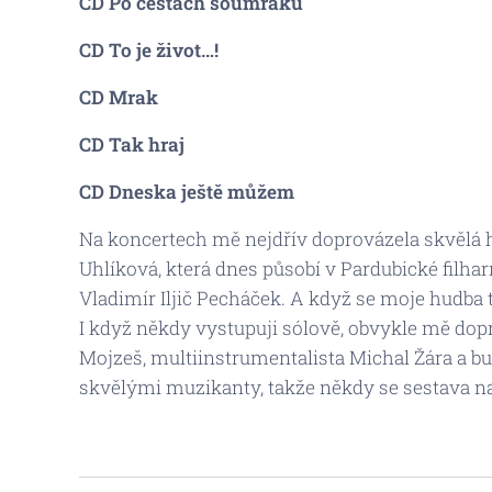
CD
Po cestách soumraku
CD
To je život…!
CD
Mrak
CD
Tak hraj
CD
Dneska ještě můžem
Na koncertech mě nejdřív doprovázela skvělá h
Uhlíková, která dnes působí v Pardubické filhar
Vladimír Iljič Pecháček. A když se moje hudba t
I když někdy vystupuji sólově, obvykle mě dopr
Mojzeš, multiinstrumentalista Michal Žára a bub
skvělými muzikanty, takže někdy se sestava na