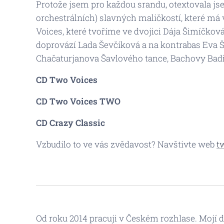
Protože jsem pro každou srandu, otextovala j
orchestrálních) slavných maličkostí, které má
Voices, které tvoříme ve dvojici Dája Šimíčkov
doprovází Lada Ševčíková a na kontrabas Eva 
Chačaturjanova Šavlového tance, Bachovy Badi
CD
Two Voices
CD Two Voices TWO
CD
Crazy Classic
Vzbudilo to ve vás zvědavost? Navštivte web
t
Od roku 2014 pracuji v Českém rozhlase. Mojí d