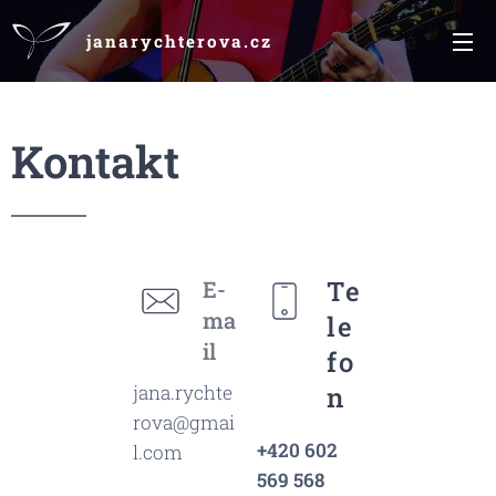
janarychterova.cz
Kontakt
Te
E-
ma
le
il
fo
jana.rychte
n
rova@gmai
+420 602
l.com
569 568