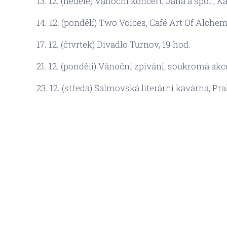
13. 12. (neděle) Vánoční koncert, Jana a spol., 
14. 12. (pondělí) Two Voices, Café Art Of Alchem
17. 12. (čtvrtek) Divadlo Turnov, 19 hod.
21. 12. (pondělí) Vánoční zpívání, soukromá akc
23. 12. (středa) Salmovská literární kavárna, Pra