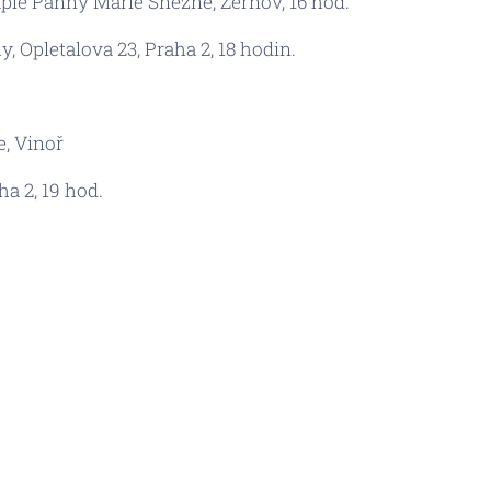
Kaple Panny Marie Sněžné, Žernov, 16 hod.
y, Opletalova 23, Praha 2, 18 hodin.
e, Vinoř
ha 2, 19 hod.