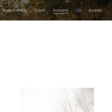
Poslechněte si
O mně
Koncerty
CD
Kontakt