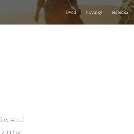
Úvod
Novinky
Nabídka
ště, 14 hod
 2, 19 hod.