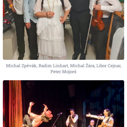
Michal Zpěvák, Radim Linhart, Michal Žára, Libor Cejnar,
Peter Mojzeš