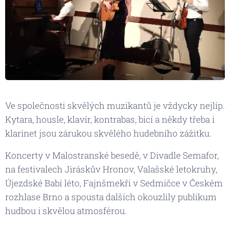
Ve společnosti skvělých muzikantů je vždycky nejlíp.
Kytara, housle, klavír, kontrabas, bicí a někdy třeba i
klarinet jsou zárukou skvělého hudebního zážitku.
Koncerty v Malostranské besedě, v Divadle Semafor,
na festivalech Jiráskův Hronov, Valašské letokruhy,
Újezdské Babí léto, Fajnšmekři v Sedmičce v Českém
rozhlase Brno a spousta dalších okouzlily publikum
hudbou i skvělou atmosférou.