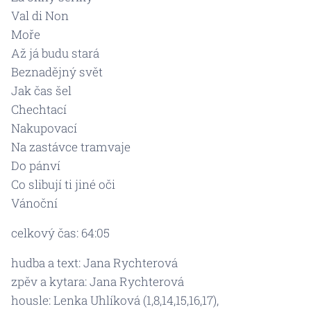
Val di Non
Moře
Až já budu stará
Beznadějný svět
Jak čas šel
Chechtací
Nakupovací
Na zastávce tramvaje
Do pánví
Co slibují ti jiné oči
Vánoční
celkový čas: 64:05
hudba a text: Jana Rychterová
zpěv a kytara: Jana Rychterová
housle: Lenka Uhlíková (1,8,14,15,16,17),