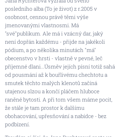
Jana Rychterová vyzrála od svého
posledního alba (To je život) z r.2005 v
osobnost, cennou právě těmi výše
jmenovanými vlastnosmi. Má
"své"publikum. Ale má i vzácný dar, jaký
není dopřán každému - přijde na jakékoli
pódium, a po několika minutách "má"
obecenstvo v hrsti - vlastně v pevné, leč
příjemné dlani...Úsměv jejích písní totiž sahá
od pousmání až k bouřlivému chechtotu a
smutek těchto malých klenotů začíná
utajenou slzou a končí pláčem hluboce
raněné bytosti. A při tom všem máme pocit,
že stále je tam prostor k dalšímu
obohacování, upřesňování a nabídce - bez
podbízení.