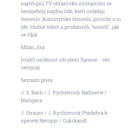
naplňující TV obrazovku zmítajícími se
neumětely najdou lidé, kteří ovládají
řemeslo. Kumštýřské řemeslo, protože o to
jde. Hodně štěstí a prodaných "nosičů", jak
se říká!
Milan Jíra
(vůdčí osobnost sdružení Šanson - věc
veřejná)
Seznam písní:
J. S. Bach / J. Rychterová: Badinerie /
Navigace
J. Strauss / J. Rychterová: Předehra k
operetě Netopýr / Cukrkandl