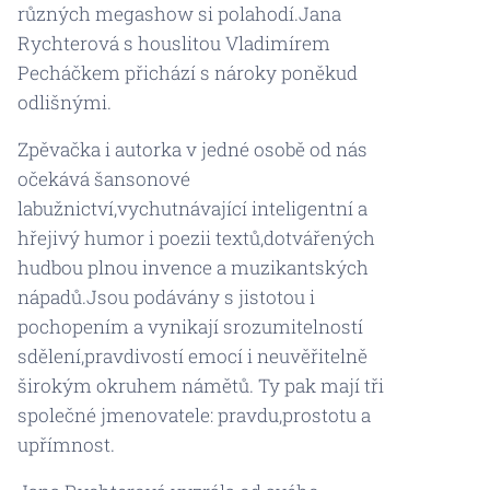
různých megashow si polahodí.Jana
Rychterová s houslitou Vladimírem
Pecháčkem přichází s nároky poněkud
odlišnými.
Zpěvačka i autorka v jedné osobě od nás
očekává šansonové
labužnictví,vychutnávající inteligentní a
hřejivý humor i poezii textů,dotvářených
hudbou plnou invence a muzikantských
nápadů.Jsou podávány s jistotou i
pochopením a vynikají srozumitelností
sdělení,pravdivostí emocí i neuvěřitelně
širokým okruhem námětů. Ty pak mají tři
společné jmenovatele: pravdu,prostotu a
upřímnost.