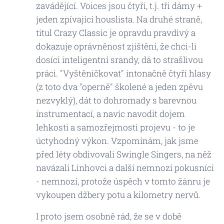
zavádějící. Voices jsou čtyři, t.j. tři dámy +
jeden zpívající houslista. Na druhé straně,
titul Crazy Classic je opravdu pravdivý a
dokazuje oprávněnost zjištění, že chci-li
dosíci inteligentní srandy, dá to strašlivou
práci. "Vyštěničkovat" intonačně čtyři hlasy
(z toto dva "operně" školené a jeden zpěvu
nezvyklý), dát to dohromady s barevnou
instrumentací, a navíc navodit dojem
lehkosti a samozřejmosti projevu - to je
úctyhodný výkon. Vzpomínám, jak jsme
před léty obdivovali Swingle Singers, na něž
navázali Linhovci a další nemnozí pokusníci
- nemnozí, protože úspěch v tomto žánru je
vykoupen džbery potu a kilometry nervů.
I proto jsem osobně rád, že se v době