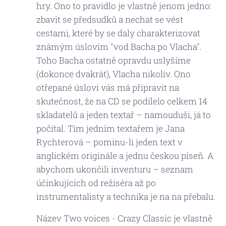
hry. Ono to pravidlo je vlastně jenom jedno:
zbavit se předsudků a nechat se vést
cestami, které by se daly charakterizovat
známým úslovím "vod Bacha po Vlacha".
Toho Bacha ostatně opravdu uslyšíme
(dokonce dvakrát), Vlacha nikoliv. Ono
otřepané úsloví vás má připravit na
skutečnost, že na CD se podílelo celkem 14
skladatelů a jeden textař – namouduši, já to
počítal. Tím jedním textařem je Jana
Rychterová – pominu-li jeden text v
anglickém originále a jednu českou píseň. A
abychom ukončili inventuru – seznam
účinkujících od režiséra až po
instrumentalisty a technika je na na přebalu.
Název Two voices - Crazy Classic je vlastně