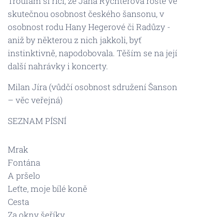
Troufám si říci, že Jana Rychterová roste ve
skutečnou osobnost českého šansonu, v
osobnost rodu Hany Hegerové či Radůzy -
aniž by některou z nich jakkoli, byť
instinktivně, napodobovala. Těším se na její
další nahrávky i koncerty.
Milan Jíra (vůdčí osobnost sdružení Šanson
– věc veřejná)
SEZNAM PÍSNÍ
Mrak
Fontána
A pršelo
Leťte, moje bílé koně
Cesta
Za okny šeříky